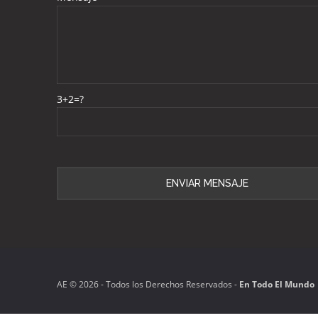
3+2=?
Please leave this field empty.
AE ©️ 2026 - Todos los Derechos Reservados -
En Todo El Mundo