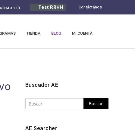
Test RRHH
Contáctanos
4 814 38 13
GRAMAS
TIENDA
BLOG
MI CUENTA
Buscar
ivo
Buscador AE
Buscar
AE Searcher