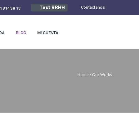
Test RRHH
Contáctanos
4 814 38 13
DA
BLOG
MI CUENTA
Home
/
Our Works