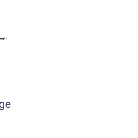
ver.
age