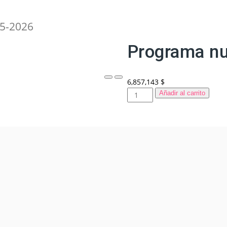
Saltar
al
5-2026
contenido
Programa nu
6,857,143
$
Programa
Añadir al carrito
nueva
generación
2025-
2026
cantidad